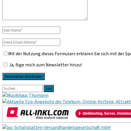
Dein
Name
Deine
Email-
Mit der Nutzung dieses Formulars erklären Sie sich mit der S
Adresse
Ja, füge mich zum Newsletter hinzu!
Primäre
Suche
nach:
Sidebar