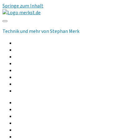
Springe zum Inhalt
merkst.de
Technik und mehr von Stephan Merk
Allgemeines
Computer
Kommunikation
Musik und Audio
Hilfsmittel
Community
Podcast
Gebrauchtgeräte
facebook
instagram
linkedin
youtube
rss
whatsapp