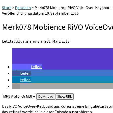
Start
>
Episoden
>
Merk078 Mobience RiVO VoiceOver-Keyboard
Veröffentlichungsdatum 10. September 2016
Merk078 Mobience RiVO VoiceOv
Letzte Aktualisierung am 31. März 2018
teilen
teilen
teilen
Download
Show URL
Das RiVO VoiceOver-Keyboard aus Korea ist eine Eingabetastatur 
das gelingt werde ich in dieser Episode ausprobieren.