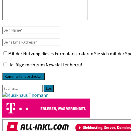
Dein
Name
Deine
Email-
Mit der Nutzung dieses Formulars erklären Sie sich mit der S
Adresse
Ja, füge mich zum Newsletter hinzu!
Primäre
Suche
nach:
Sidebar