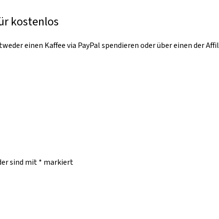
ür kostenlos
weder einen Kaffee via PayPal spendieren oder über einen der Affi
der sind mit
*
markiert