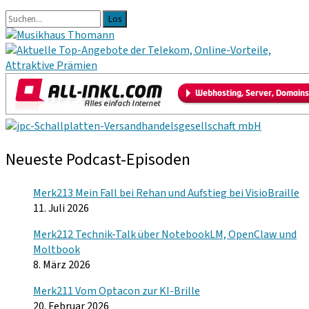
Primäre
Suche
nach:
Sidebar
Neueste Podcast-Episoden
Merk213 Mein Fall bei Rehan und Aufstieg bei VisioBraille
11. Juli 2026
Merk212 Technik-Talk über NotebookLM, OpenClaw und
Moltbook
8. März 2026
Merk211 Vom Optacon zur KI-Brille
20. Februar 2026