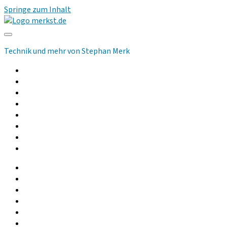
Springe zum Inhalt
merkst.de
Technik und mehr von Stephan Merk
Allgemeines
Computer
Kommunikation
Musik und Audio
Hilfsmittel
Community
Podcast
Gebrauchtgeräte
facebook
instagram
linkedin
youtube
rss
whatsapp