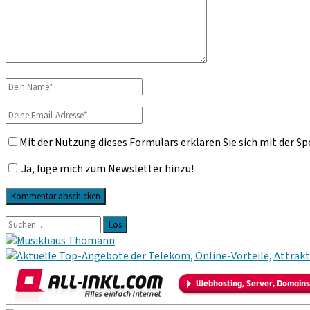
Dein
Name
Deine
Email-
Mit der Nutzung dieses Formulars erklären Sie sich mit der S
Adresse
Ja, füge mich zum Newsletter hinzu!
Primäre
Suche
nach:
Sidebar