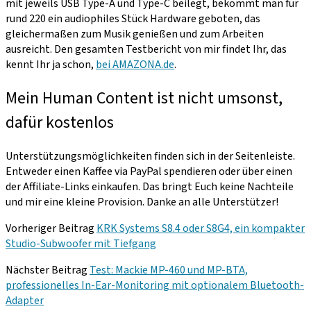
mit jeweils USB Type-A und Type-C beilegt, bekommt man für
rund 220 ein audiophiles Stück Hardware geboten, das
gleichermaßen zum Musik genießen und zum Arbeiten
ausreicht. Den gesamten Testbericht von mir findet Ihr, das
kennt Ihr ja schon,
bei AMAZONA.de
.
Mein Human Content ist nicht umsonst,
dafür kostenlos
Unterstützungsmöglichkeiten finden sich in der Seitenleiste.
Entweder einen Kaffee via PayPal spendieren oder über einen
der Affiliate-Links einkaufen. Das bringt Euch keine Nachteile
und mir eine kleine Provision. Danke an alle Unterstützer!
Vorheriger Beitrag
KRK Systems S8.4 oder S8G4, ein kompakter
Studio-Subwoofer mit Tiefgang
Nächster Beitrag
Test: Mackie MP-460 und MP-BTA,
professionelles In-Ear-Monitoring mit optionalem Bluetooth-
Adapter