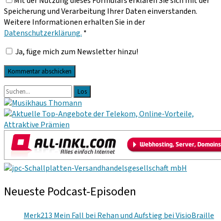
Mit der Nutzung dieses Formulars erklären Sie sich mit der
Adresse
Speicherung und Verarbeitung Ihrer Daten einverstanden.
Weitere Informationen erhalten Sie in der
Datenschutzerklärung.
*
Ja, füge mich zum Newsletter hinzu!
Primäre
Suche
nach:
Sidebar
Neueste Podcast-Episoden
Merk213 Mein Fall bei Rehan und Aufstieg bei VisioBraille