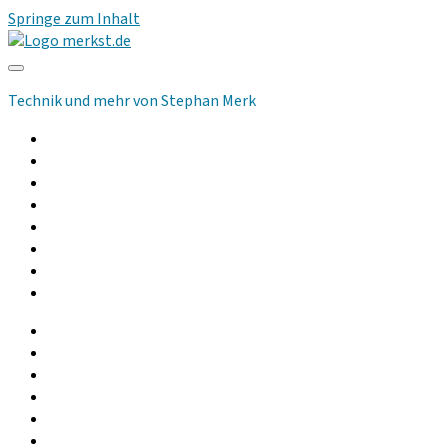
Springe zum Inhalt
merkst.de
Technik und mehr von Stephan Merk
Allgemeines
Computer
Kommunikation
Musik und Audio
Hilfsmittel
Community
Podcast
Gebrauchtgeräte
facebook
instagram
linkedin
youtube
rss
whatsapp