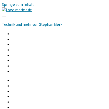
Springe zum Inhalt
merkst.de
Technik und mehr von Stephan Merk
Allgemeines
Computer
Kommunikation
Musik und Audio
Hilfsmittel
Community
Podcast
Gebrauchtgeräte
facebook
instagram
linkedin
youtube
rss
whatsapp