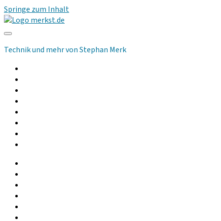
Springe zum Inhalt
merkst.de
Technik und mehr von Stephan Merk
Allgemeines
Computer
Kommunikation
Musik und Audio
Hilfsmittel
Community
Podcast
Gebrauchtgeräte
facebook
instagram
linkedin
youtube
rss
whatsapp