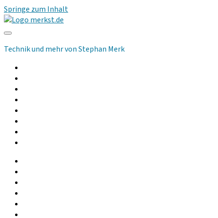
Springe zum Inhalt
merkst.de
Technik und mehr von Stephan Merk
Allgemeines
Computer
Kommunikation
Musik und Audio
Hilfsmittel
Community
Podcast
Gebrauchtgeräte
facebook
instagram
linkedin
youtube
rss
whatsapp