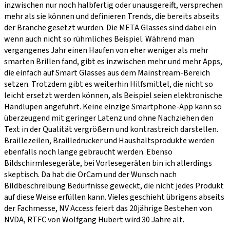
inzwischen nur noch halbfertig oder unausgereift, versprechen
mehr als sie können und definieren Trends, die bereits abseits
der Branche gesetzt wurden. Die META Glasses sind dabei ein
wenn auch nicht so rühmliches Beispiel. Während man
vergangenes Jahr einen Haufen von eher weniger als mehr
smarten Brillen fand, gibt es inzwischen mehr und mehr Apps,
die einfach auf Smart Glasses aus dem Mainstream-Bereich
setzen. Trotzdem gibt es weiterhin Hilfsmittel, die nicht so
leicht ersetzt werden können, als Beispiel seien elektronische
Handlupen angeführt. Keine einzige Smartphone-App kann so
überzeugend mit geringer Latenz und ohne Nachziehen den
Text in der Qualität vergrößern und kontrastreich darstellen.
Braillezeilen, Brailledrucker und Haushaltsprodukte werden
ebenfalls noch lange gebraucht werden. Ebenso
Bildschirmlesegeräte, bei Vorlesegeräten bin ich allerdings
skeptisch. Da hat die OrCam und der Wunsch nach
Bildbeschreibung Bedürfnisse geweckt, die nicht jedes Produkt
auf diese Weise erfüllen kann. Vieles geschieht übrigens abseits
der Fachmesse, NV Access feiert das 20jährige Bestehen von
NVDA, RTFC von Wolfgang Hubert wird 30 Jahre alt.