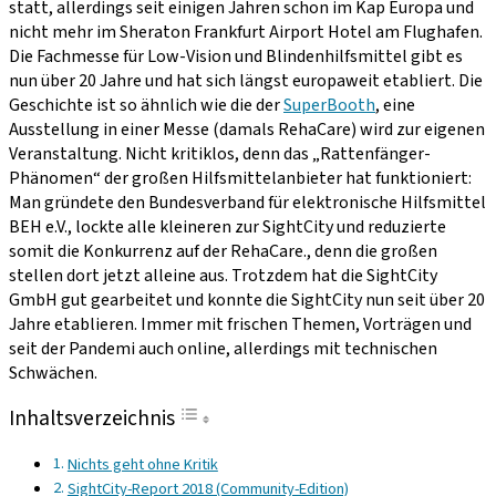
statt, allerdings seit einigen Jahren schon im Kap Europa und
nicht mehr im Sheraton Frankfurt Airport Hotel am Flughafen.
Die Fachmesse für Low-Vision und Blindenhilfsmittel gibt es
nun über 20 Jahre und hat sich längst europaweit etabliert. Die
Geschichte ist so ähnlich wie die der
SuperBooth
, eine
Ausstellung in einer Messe (damals RehaCare) wird zur eigenen
Veranstaltung. Nicht kritiklos, denn das „Rattenfänger-
Phänomen“ der großen Hilfsmittelanbieter hat funktioniert:
Man gründete den Bundesverband für elektronische Hilfsmittel
BEH e.V., lockte alle kleineren zur SightCity und reduzierte
somit die Konkurrenz auf der RehaCare., denn die großen
stellen dort jetzt alleine aus. Trotzdem hat die SightCity
GmbH gut gearbeitet und konnte die SightCity nun seit über 20
Jahre etablieren. Immer mit frischen Themen, Vorträgen und
seit der Pandemi auch online, allerdings mit technischen
Schwächen.
Inhaltsverzeichnis
Nichts geht ohne Kritik
SightCity-Report 2018 (Community-Edition)