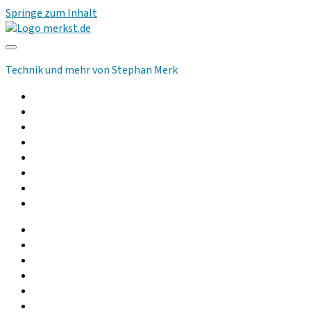
Springe zum Inhalt
merkst.de
Technik und mehr von Stephan Merk
Allgemeines
Computer
Kommunikation
Musik und Audio
Hilfsmittel
Community
Podcast
Gebrauchtgeräte
facebook
instagram
linkedin
youtube
rss
whatsapp