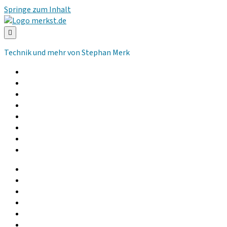
Springe zum Inhalt
merkst.de
Technik und mehr von Stephan Merk
Allgemeines
Computer
Kommunikation
Musik und Audio
Hilfsmittel
Community
Podcast
Gebrauchtgeräte
facebook
instagram
linkedin
youtube
rss
whatsapp